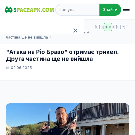
Знайти
SpaceAPK.com
Статті
🇺🇸
🇺🇦
🇪🇸
🇵🇹
✕
"Атака на Ріо Браво" отримає трикел. Друга
частина ще не вийшла
Головна
"Атака на Ріо Браво" отримає трикел.
Друга частина ще не вийшла
Ігри
📅 02.06.2025
Програми
TOP 100
Статті
Додати APK