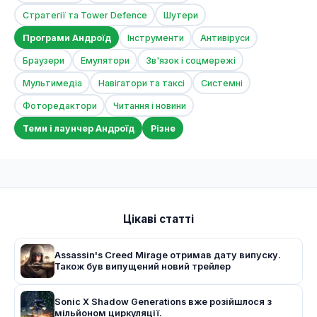
Стратегії та Tower Defence
Шутери
Програми Андроїд
Інструменти
Антивіруси
Браузери
Емулятори
Зв'язок і соцмережі
Мультимедіа
Навігатори та таксі
Системні
Фоторедактори
Читання і новини
Теми і лаунчер Андроїд
Різне
Цікаві статті
Assassin's Creed Mirage отримав дату випуску.
Також був випущений новий трейлер
Sonic X Shadow Generations вже розійшлося з
мільйоном циркуляції.