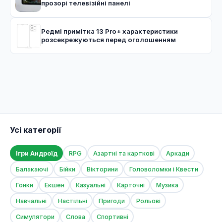
прозорі телевізійні панелі
Редмі примітка 13 Pro+ характеристики
розсекрежуються перед оголошенням
Усі категорії
Ігри Андроїд
RPG
Азартні та карткові
Аркади
Балакаючі
Бійки
Вікторини
Головоломки і Квести
Гонки
Екшен
Казуальні
Карточні
Музика
Навчальні
Настільні
Пригоди
Рольові
Симулятори
Слова
Спортивні