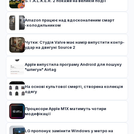
S.T.A.L.K.E.R. 2 покаже на великій події
Amazon працює над вдосконаленим смарт
-холодильником
Чутки: Студія Valve має намір випустити контр-
удар на двигуні Source 2
Apple випустила програму Android для пошуку
"шпигун" Airtag
На основі культової смерті, створена колекція
одягу
Процесори Apple M1X матимуть чотири
модифікації
LG пропонує замінити Windows у метро на