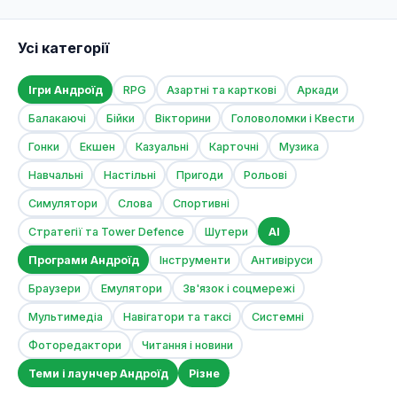
Усі категорії
Ігри Андроїд
RPG
Азартні та карткові
Аркади
Балакаючі
Бійки
Вікторини
Головоломки і Квести
Гонки
Екшен
Казуальні
Карточні
Музика
Навчальні
Настільні
Пригоди
Рольові
Симулятори
Слова
Спортивні
Стратегії та Tower Defence
Шутери
AI
Програми Андроїд
Інструменти
Антивіруси
Браузери
Емулятори
Зв'язок і соцмережі
Мультимедіа
Навігатори та таксі
Системні
Фоторедактори
Читання і новини
Теми і лаунчер Андроїд
Різне