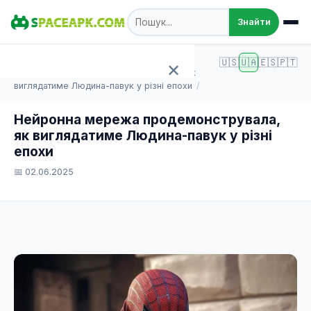
Знайти
SpaceAPK.com
Статті
🇺🇸
🇺🇦
🇪🇸
🇵🇹
✕
Нейронна мережа продемонструвала, як
виглядатиме Людина-павук у різні епохи
Головна
Нейронна мережа продемонструвала,
як виглядатиме Людина-павук у різні
Ігри
епохи
📅 02.06.2025
Програми
TOP 100
Статті
Додати APK