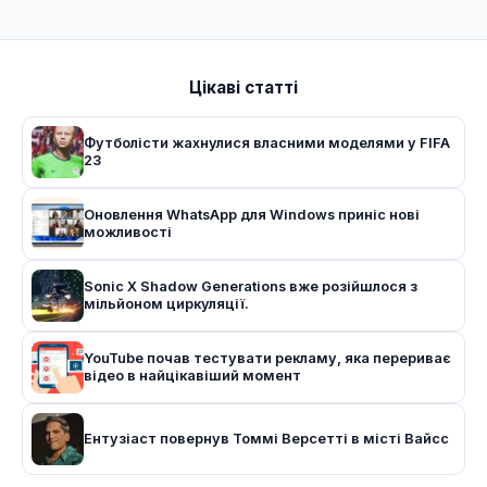
Цікаві статті
Футболісти жахнулися власними моделями у FIFA
23
Оновлення WhatsApp для Windows приніс нові
можливості
Sonic X Shadow Generations вже розійшлося з
мільйоном циркуляції.
YouTube почав тестувати рекламу, яка перериває
відео в найцікавіший момент
Ентузіаст повернув Томмі Версетті в місті Вайсс