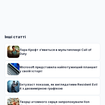
Інші статті
Лара Крофт з’явиться в мультиплеєрі Call of
Duty
Microsoft представила найпотужніший планшет
у своїй історії
Ентузіаст показав, як виглядатиме Resident Evil
4 з двовимірною графікою
Творці атомного серця запропонували Ilon