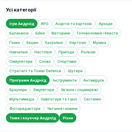
Усі категорії
Ігри Андроїд
RPG
Азартні та карткові
Аркади
Балакаючі
Бійки
Вікторини
Головоломки і Квести
Гонки
Екшен
Казуальні
Карточні
Музика
Навчальні
Настільні
Пригоди
Рольові
Симулятори
Слова
Спортивні
Стратегії та Tower Defence
Шутери
Програми Андроїд
Інструменти
Антивіруси
Браузери
Емулятори
Зв'язок і соцмережі
Мультимедіа
Навігатори та таксі
Системні
Фоторедактори
Читання і новини
Теми і лаунчер Андроїд
Різне