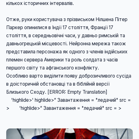
кількох історичних інтервалів. 
Отже, руки користувача з прізвиськом Нілшена Пітер 
Паркер опинилися в Індії 17 століття, Франції 17 
століття, в середньовічні часи, у давньо римській та 
давньогрецькій місцевості. Нейронна мережа також 
представила персонажа як одного з членів індійських 
племен сервера Америки та роль солдата з часів 
першого світу та афганського конфлікту. 
Особливо варто виділити появу доброзичливого сусіда 
в доісторичній обстановці та в біблійній версії 
Близького Сходу. [ERROR: Empty Translation] 
    'highlide>' highlide>” Завантаження = "ледачий" src = 
>        'highlide>” Завантаження = "ледачий" src = >  
