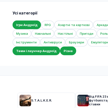
Усі категорії
Ігри Андроїд
RPG
Азартні та карткові
Аркад
Музика
Навчальні
Настільні
Пригоди
Роль
Інструменти
Антивіруси
Браузери
Емулятор
Теми і лаунчер Андроїд
Різне
Від FIFA 23
S.T.A.L.K.E.R.
футболіста
ставки