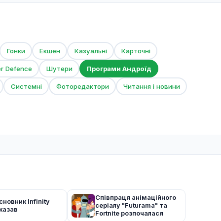
Гонки
Екшен
Казуальні
Карточні
er Defence
Шутери
Програми Андроїд
Системні
Фоторедактори
Читання і новини
Співпраця анімаційного
сновник Infinity
серіалу "Futurama" та
казав
Fortnite розпочалася