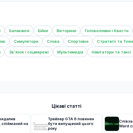
и
Балакаючі
Бійки
Вікторини
Головоломки і Квести
ові
Симулятори
Слова
Спортивні
Стратегії та Tow
и
Зв'язок і соцмережі
Мультимедіа
Навігатори та таксі
Цікаві статті
 видалив
Трейлер GTA 6 повинен
Співза
, спійманий на
бути випущений цього
Ward с
року