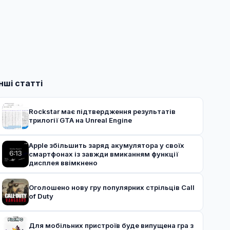
Інші статті
Rockstar має підтвердження результатів
трилогії GTA на Unreal Engine
Apple збільшить заряд акумулятора у своїх
смартфонах із завжди вмиканням функції
дисплея ввімкнено
Оголошено нову гру популярних стрільців Call
of Duty
Для мобільних пристроїв буде випущена гра з