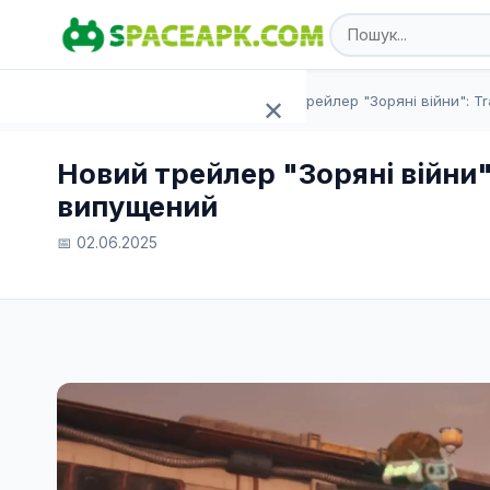
SpaceAPK.com
Статті
Новий трейлер "Зоряні війни": Tr
✕
Головна
Новий трейлер "Зоряні війни":
випущений
Ігри
📅 02.06.2025
Програми
TOP 100
Статті
Додати APK