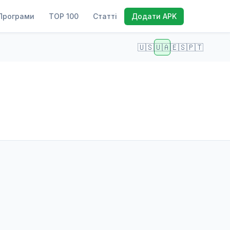
Програми
TOP 100
Статті
Додати APK
🇺🇸
🇺🇦
🇪🇸
🇵🇹