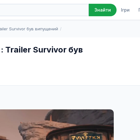
Ігри
Знайти
ailer Survivor був випущений
 Trailer Survivor був