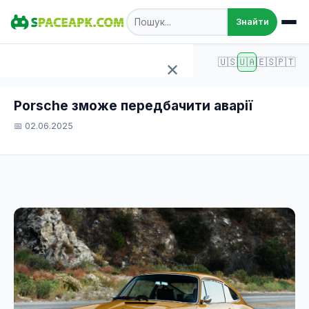
Знайти
SpaceAPK.com
Статті
🇺🇸
🇺🇦
🇪🇸
🇵🇹
✕
Porsche зможе передбачити аварії
Porsche зможе передбачити аварії
Головна
📅 02.06.2025
Ігри
Програми
TOP 100
Статті
Додати APK