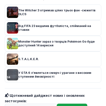
The Witcher 3 отримав цілих трьох фан -сюжетів
DLCS
Від FIFA 23 видалив футболіста, спійманий на
ставки
Monster Hunter зараз з творців Pokémon Go буде
доступний 14 вересня
S.T.A.L.K.E.R.
У GTA 6 з’являться смерч і урагани з високим
ступенем ймовірності
📬 Щотижневий дайджест нових і оновлених
застосунків: