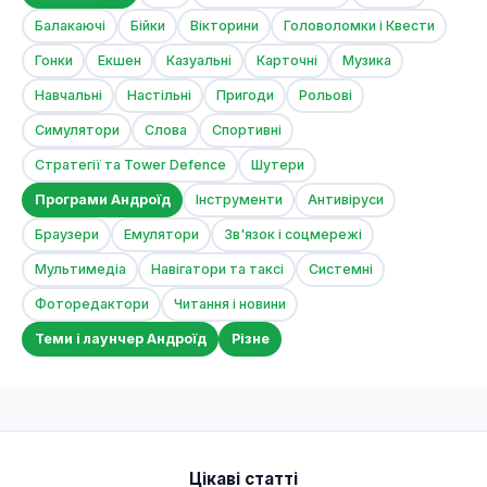
Балакаючі
Бійки
Вікторини
Головоломки і Квести
Гонки
Екшен
Казуальні
Карточні
Музика
Навчальні
Настільні
Пригоди
Рольові
Симулятори
Слова
Спортивні
Стратегії та Tower Defence
Шутери
Програми Андроїд
Інструменти
Антивіруси
Браузери
Емулятори
Зв'язок і соцмережі
Мультимедіа
Навігатори та таксі
Системні
Фоторедактори
Читання і новини
Теми і лаунчер Андроїд
Різне
Цікаві статті