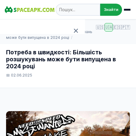
Знайти
SpaceAPK.com
Статті
🇺🇸
🇺🇦
🇪🇸
🇵🇹
✕
Потреба в швидкості: Більшість розшукувань
може бути випущена в 2024 році
Головна
Потреба в швидкості: Більшість
розшукувань може бути випущена в
Ігри
2024 році
📅 02.06.2025
Програми
TOP 100
Статті
Додати APK