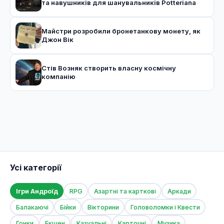
та навушників для шанувальників Potteriana
Майстри розробили бронетанкову монету, як
Джон Вік
Стів Возняк створить власну космічну
компанію
Усі категорії
Ігри Андроїд
RPG
Азартні та карткові
Аркади
Балакаючі
Бійки
Вікторини
Головоломки і Квести
Гонки
Екшен
Казуальні
Карточні
Музика