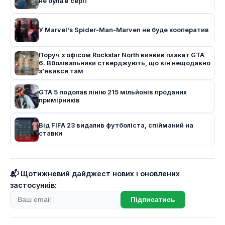
не була в серії
У Marvel's Spider-Man-Marven не буде кооператив
Поруч з офісом Rockstar North виявив плакат GTA
6. Вболівальники стверджують, що він нещодавно
з’явився там
GTA 5 подолав лінію 215 мільйонів проданих
примірників
Від FIFA 23 видалив футболіста, спійманий на
ставки
📬 Щотижневий дайджест нових і оновлених
застосунків:
Підписатись