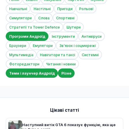
Навчальні
Настільні
Пригоди
Рольові
Симулятори
Слова
Спортивні
Стратегії та Tower Defence
Шутери
Програми Андроїд
Інструменти
Антивіруси
Браузери
Емулятори
Зв'язок і соцмережі
Мультимедіа
Навігатори та таксі
Системні
Фоторедактори
Читання і новини
Теми і лаунчер Андроїд
Різне
Цікаві статті
Наступний витік GTA 6 показує функцію, яка ще