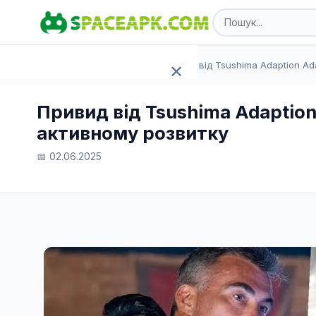
SpaceAPK.com
Статті
Привид від Tsushima Adaption Ad
✕
Головна
Привид від Tsushima Adaption
активному розвитку
Ігри
📅 02.06.2025
Програми
TOP 100
Статті
Додати APK