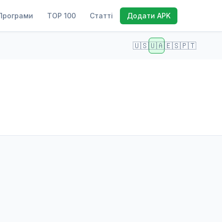
Програми
TOP 100
Статті
Додати APK
🇺🇸
🇺🇦
🇪🇸
🇵🇹