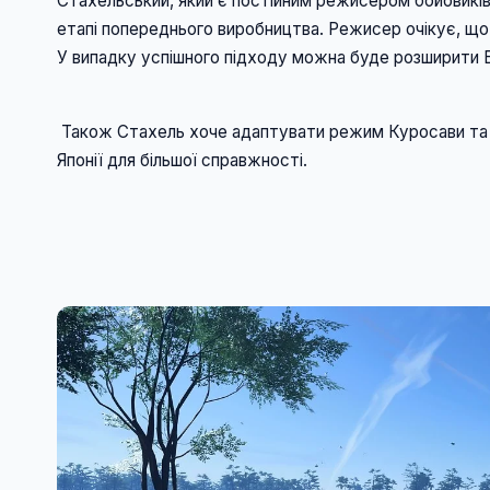
Стахельський, який є постійним режисером бойовиків 
етапі попереднього виробництва. Режисер очікує, що 
У випадку успішного підходу можна буде розширити В
 Також Стахель хоче адаптувати режим Куросави та зробити фільм японською мовою з акторами з 
Японії для більшої справжності. 