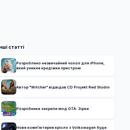
Інші статті
Розроблено незвичайний чохол для iPhone,
який уникне крадіжки пристрою
Автор "Witcher" відвідав CD Projekt Red Studio
Розробники закрили мод GTA: Зірки
Нове комп'ютерне крісло з Volkswagen буде