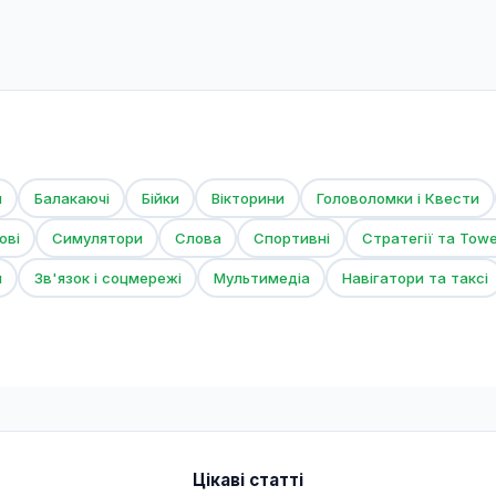
и
Балакаючі
Бійки
Вікторини
Головоломки і Квести
ові
Симулятори
Слова
Спортивні
Стратегії та Tow
и
Зв'язок і соцмережі
Мультимедіа
Навігатори та таксі
Цікаві статті