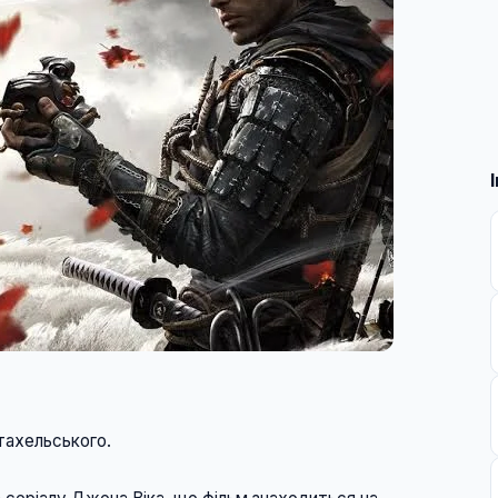
ада Штахельського. 