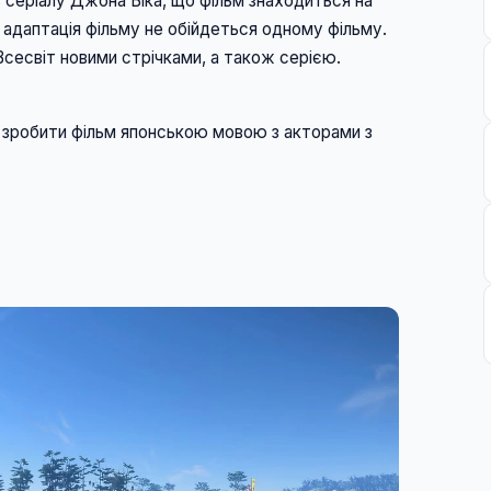
серіалу Джона Віка, що фільм знаходиться на 
адаптація фільму не обійдеться одному фільму. 
сесвіт новими стрічками, а також серією. 