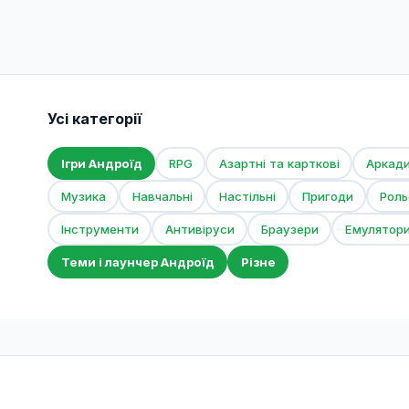
Усі категорії
Ігри Андроїд
RPG
Азартні та карткові
Аркад
Музика
Навчальні
Настільні
Пригоди
Роль
Інструменти
Антивіруси
Браузери
Емулятор
Теми і лаунчер Андроїд
Різне