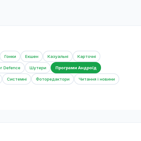
Гонки
Екшен
Казуальні
Карточні
er Defence
Шутери
Програми Андроїд
Системні
Фоторедактори
Читання і новини