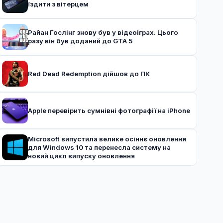
їздити з вітерцем
Райан Гослінг знову був у відеоіграх. Цього
разу він був доданий до GTA 5
Red Dead Redemption дійшов до ПК
Apple перевірить сумнівні фотографії на iPhone
Microsoft випустила велике осіннє оновлення
для Windows 10 та перенесла систему на
новий цикл випуску оновлення