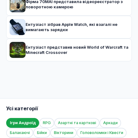
Фірма 70MAI представила відеореєстратор з
поворотною камерою
Ентузіаст зібрав Apple Watch, які взагалі не
вимагають зарядки
Ентузіаст представив новий World of Warcraft та
Minecraft Crossover
Усі категорії
Ігри Андроїд
RPG
Азартні та карткові
Аркади
Балакаючі
Бійки
Вікторини
Головоломки і Квести