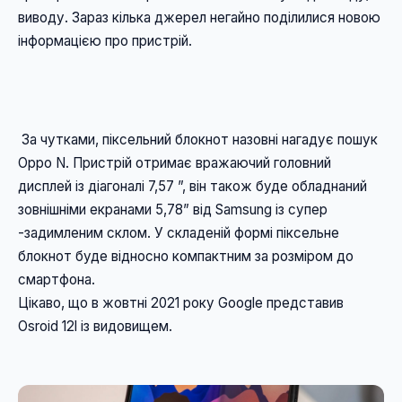
виводу. Зараз кілька джерел негайно поділилися новою 
інформацією про пристрій. 
 За чутками, піксельний блокнот назовні нагадує пошук 
Oppo N. Пристрій отримає вражаючий головний 
дисплей із діагоналі 7,57 ”, він також буде обладнаний 
зовнішніми екранами 5,78” від Samsung із супер 
-задимленим склом. У складеній формі піксельне 
блокнот буде відносно компактним за розміром до 
смартфона. 
Цікаво, що в жовтні 2021 року Google представив 
Osroid 12l із видовищем.
