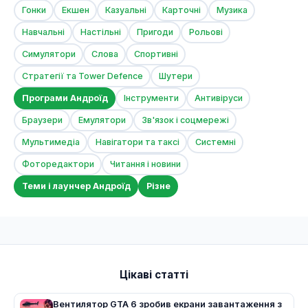
Гонки
Екшен
Казуальні
Карточні
Музика
Навчальні
Настільні
Пригоди
Рольові
Симулятори
Слова
Спортивні
Стратегії та Tower Defence
Шутери
Програми Андроїд
Інструменти
Антивіруси
Браузери
Емулятори
Зв'язок і соцмережі
Мультимедіа
Навігатори та таксі
Системні
Фоторедактори
Читання і новини
Теми і лаунчер Андроїд
Різне
Цікаві статті
Вентилятор GTA 6 зробив екрани завантаження з