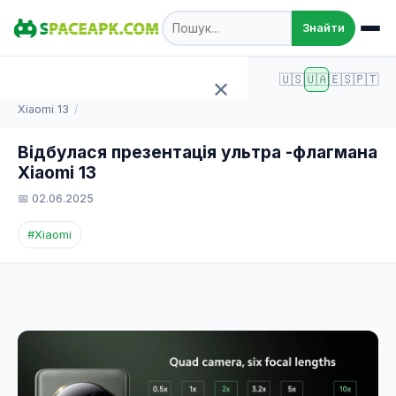
Знайти
SpaceAPK.com
Статті
🇺🇸
🇺🇦
🇪🇸
🇵🇹
✕
Відбулася презентація ультра -флагмана
Xiaomi 13
Головна
Відбулася презентація ультра -флагмана
Xiaomi 13
Ігри
📅 02.06.2025
Програми
#Xiaomi
TOP 100
Статті
Додати APK