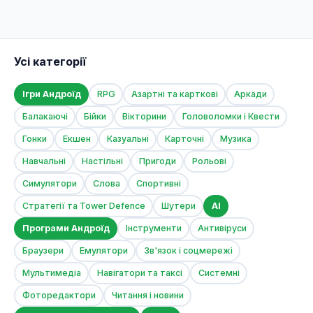
Усі категорії
Ігри Андроїд
RPG
Азартні та карткові
Аркади
Балакаючі
Бійки
Вікторини
Головоломки і Квести
Гонки
Екшен
Казуальні
Карточні
Музика
Навчальні
Настільні
Пригоди
Рольові
Симулятори
Слова
Спортивні
Стратегії та Tower Defence
Шутери
AI
Програми Андроїд
Інструменти
Антивіруси
Браузери
Емулятори
Зв'язок і соцмережі
Мультимедіа
Навігатори та таксі
Системні
Фоторедактори
Читання і новини