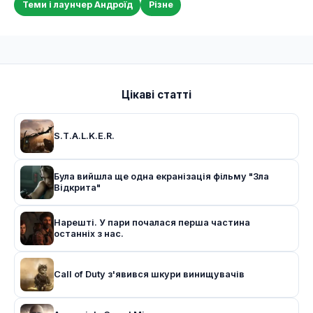
Теми і лаунчер Андроїд
Різне
Цікаві статті
S.T.A.L.K.E.R.
Була вийшла ще одна екранізація фільму "Зла
Відкрита"
Нарешті. У пари почалася перша частина
останніх з нас.
Call of Duty з'явився шкури винищувачів