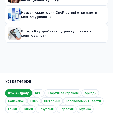
несподіваного успіху
Названі смартфони OnePlus, які отримають
Shell Oxygenos 13
Google Pay зробить підтримку платежів
криптовалюти
Усі категорії
Ігри Андроїд
RPG
Азартні та карткові
Аркади
Балакаючі
Бійки
Вікторини
Головоломки і Квести
Гонки
Екшен
Казуальні
Карточні
Музика