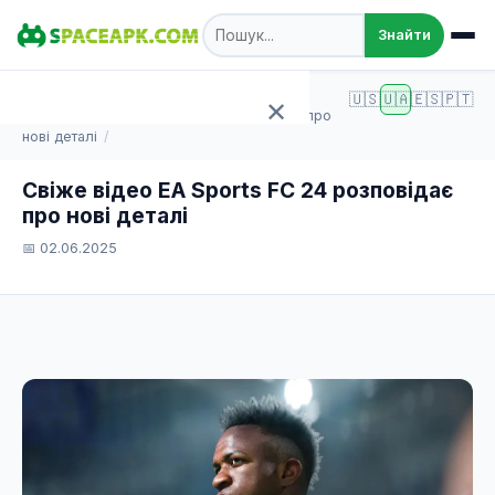
Знайти
SpaceAPK.com
Статті
🇺🇸
🇺🇦
🇪🇸
🇵🇹
✕
Свіже відео EA Sports FC 24 розповідає про
нові деталі
Головна
Свіже відео EA Sports FC 24 розповідає
про нові деталі
Ігри
📅 02.06.2025
Програми
TOP 100
Статті
Додати APK