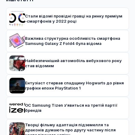
Стали відомі провідні гравці на ринку преміум
-смартфонів у 2022 році
Важлива структурна особливість смартфона
Samsung Galaxy Z Fold4 була відома
Найбезпечніший автомобіль вибухового року
став відомим
Ентузіаст стервав спадщину Hogwarts до рівня
графіки епохи PlayStation 1
ОС Samsung Tizen з’явиться на третій партії
брендів
Творці фільму адаптація підземелля та
драконів думають про другу частину після