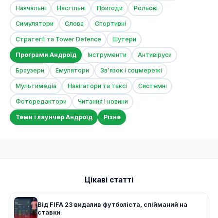
Навчальні
Настільні
Пригоди
Рольові
Симулятори
Слова
Спортивні
Стратегії та Tower Defence
Шутери
Програми Андроїд
Інструменти
Антивіруси
Браузери
Емулятори
Зв'язок і соцмережі
Мультимедіа
Навігатори та таксі
Системні
Фоторедактори
Читання і новини
Теми і лаунчер Андроїд
Різне
Цікаві статті
Від FIFA 23 видалив футболіста, спійманий на
ставки